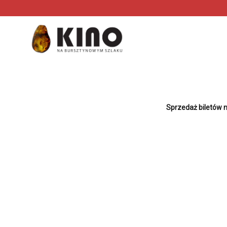
<
'
Sprzedaż biletów n