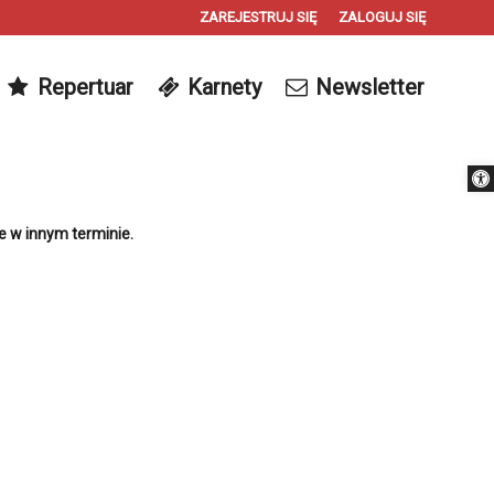
ZAREJESTRUJ SIĘ
ZALOGUJ SIĘ
0
Repertuar
Karnety
Newsletter
0,00
PLN
Otwórz 
14
e w innym terminie.