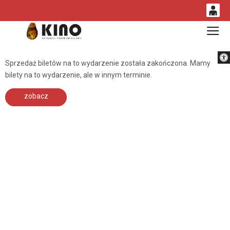
0
Gł
<
'
0,00
Otwórz 
PLN
Sprzedaż biletów na to wydarzenie została zakończona. Mamy
bilety na to wydarzenie, ale w innym terminie.
14
54
zobacz