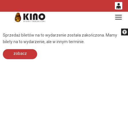
0
Gł
<
'
0,00
Otwórz 
PLN
Sprzedaż biletów na to wydarzenie została zakończona. Mamy
bilety na to wydarzenie, ale w innym terminie.
14
53
zobacz