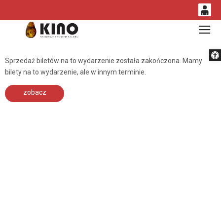
0
Gł
<
'
0,00
Otwórz 
PLN
Sprzedaż biletów na to wydarzenie została zakończona. Mamy
bilety na to wydarzenie, ale w innym terminie.
14
53
zobacz