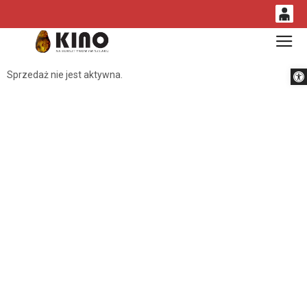
0
Gł
<
'
0,00
Otwórz 
Sprzedaż nie jest aktywna.
PLN
14
54