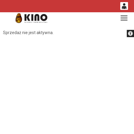
0
Gł
<
'
0,00
Otwórz 
Sprzedaż nie jest aktywna.
PLN
14
52