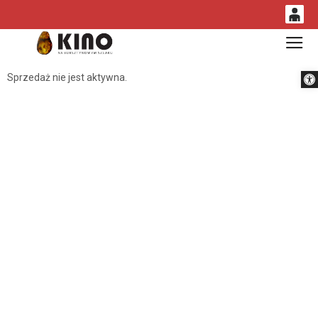
0
Gł
<
'
0,00
Otwórz 
Sprzedaż nie jest aktywna.
PLN
14
53