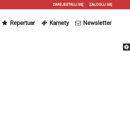
ZAREJESTRUJ SIĘ
ZALOGUJ SIĘ
0
Repertuar
Karnety
Newsletter
0,00
PLN
Otwórz 
14