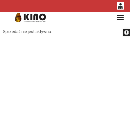
0
Gł
<
'
0,00
Otwórz 
Sprzedaż nie jest aktywna.
PLN
14
53