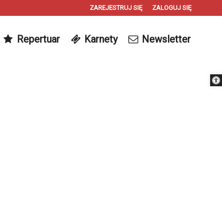
ZAREJESTRUJ SIĘ
ZALOGUJ SIĘ
0
Repertuar
Karnety
Newsletter
0,00
PLN
Otwórz 
14